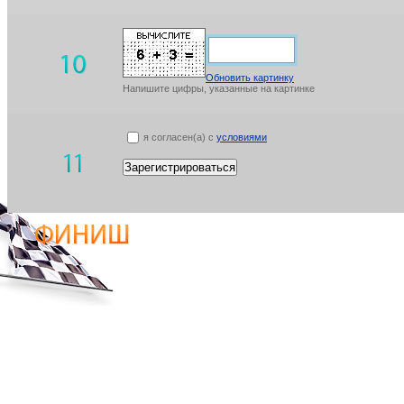
Обновить картинку
Напишите цифры, указанные на картинке
я согласен(а) с
условиями
Зарегистрироваться