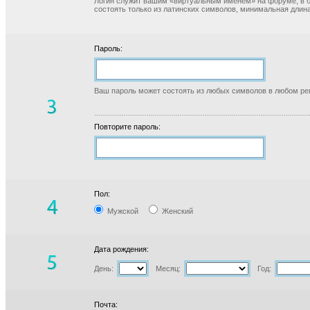
Логин служит вашим «виртуальным именем» на форуме, в б
состоять только из латинских символов, минимальная длина
Пароль:
Ваш пароль может состоять из любых символов в любом реги
Повторите пароль:
Пол:
Мужской
Женский
Дата рождения:
День:
Месяц:
Год:
Почта: