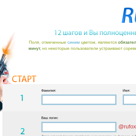
Поля, отмеченные
синим
цветом, являются
обязате
минут,
но некоторые пользователи устраивают соревно
Фамилия:
Имя:
Ваш логин:
@rufox