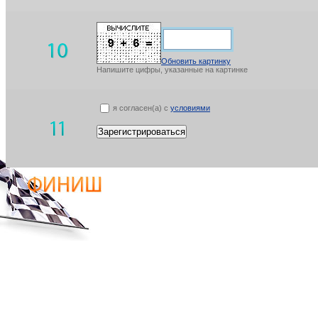
Обновить картинку
Напишите цифры, указанные на картинке
я согласен(а) с
условиями
Зарегистрироваться