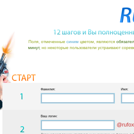
Поля, отмеченные
синим
цветом, являются
обязате
минут,
но некоторые пользователи устраивают соревно
Фамилия:
Имя:
Ваш логин:
@rufox