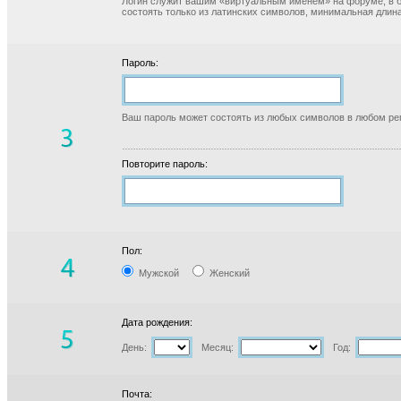
Логин служит вашим «виртуальным именем» на форуме, в б
состоять только из латинских символов, минимальная длина
Пароль:
Ваш пароль может состоять из любых символов в любом реги
Повторите пароль:
Пол:
Мужской
Женский
Дата рождения:
День:
Месяц:
Год:
Почта: