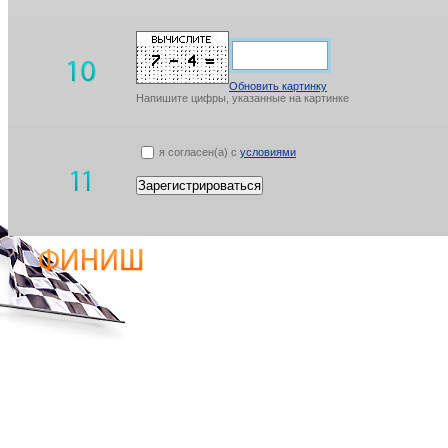
Обновить картинку
Напишите цифры, указанные на картинке
я согласен(а) с
условиями
Зарегистрироваться