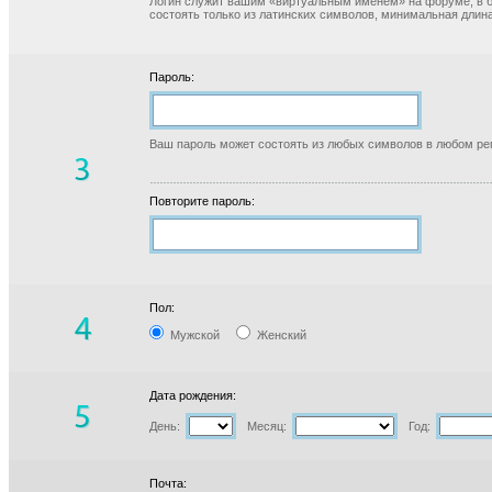
Логин служит вашим «виртуальным именем» на форуме, в б
состоять только из латинских символов, минимальная длина
Пароль:
Ваш пароль может состоять из любых символов в любом реги
Повторите пароль:
Пол:
Мужской
Женский
Дата рождения:
День:
Месяц:
Год:
Почта: