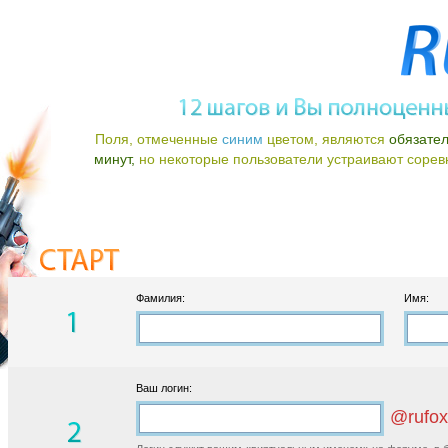
Поля, отмеченные
синим
цветом, являются
обязате
минут,
но некоторые пользователи устраивают соревно
Фамилия:
Имя:
Ваш логин:
@rufox