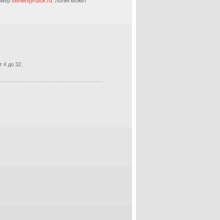
ример
semen@rufox.ru.
Логин может
 4 до 32.