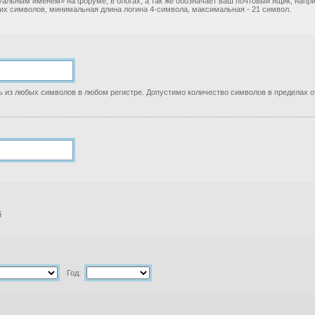
уальным именем» на форуме, в блогах, а так же обозначает ваш почтовый ящик, нап
ких символов, минимальная длина логина 4-символа, максимальная - 21 символ.
 из любых символов в любом регистре. Допустимо количество символов в пределах от
й
Год: