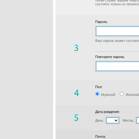
Логин служит вашим «вирт
состоять только из латинс
Пароль:
Ваш пароль может состоять
Повторите пароль:
Пол:
Мужской
Женски
Дата рождения:
День:
Месяц:
Почта: