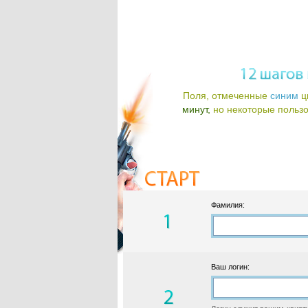
Поля, отмеченные
синим
ц
минут,
но некоторые пользов
Фамилия:
Ваш логин: