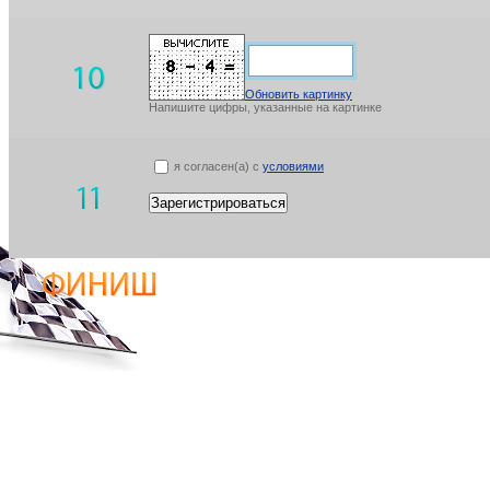
Обновить картинку
Напишите цифры, указанные на картинке
я согласен(а) с
условиями
Зарегистрироваться