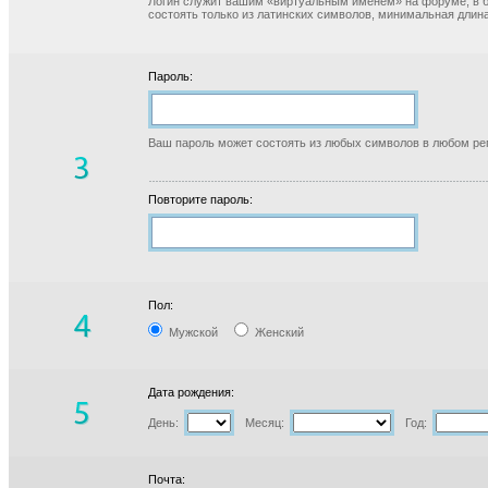
Логин служит вашим «виртуальным именем» на форуме, в б
состоять только из латинских символов, минимальная длина
Пароль:
Ваш пароль может состоять из любых символов в любом реги
Повторите пароль:
Пол:
Мужской
Женский
Дата рождения:
День:
Месяц:
Год:
Почта: