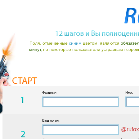
Поля, отмеченные
синим
цветом, являются
обязате
минут,
но некоторые пользователи устраивают соревно
Фамилия:
Имя:
Ваш логин:
@rufox