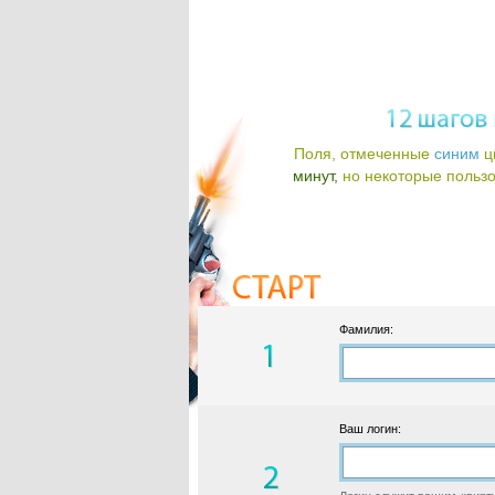
Поля, отмеченные
синим
ц
минут,
но некоторые пользов
Фамилия:
Ваш логин: