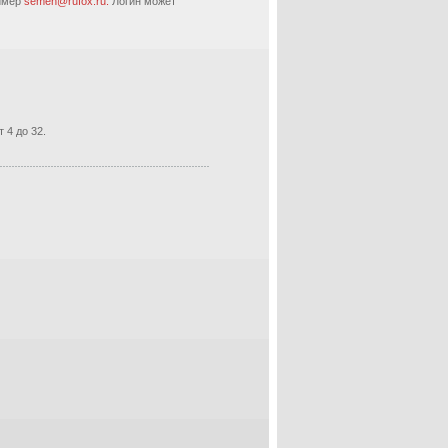
ример
semen@rufox.ru.
Логин может
 4 до 32.