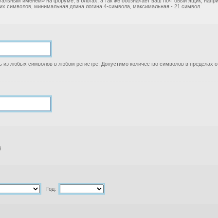
уальным именем» на форуме, в блогах, а так же обозначает ваш почтовый ящик, нап
ких символов, минимальная длина логина 4-символа, максимальная - 21 символ.
 из любых символов в любом регистре. Допустимо количество символов в пределах от
й
Год: