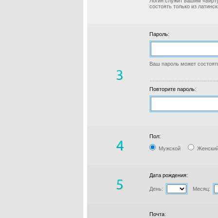
Логин служит вашим «вирт
состоять только из латинс
Пароль:
Ваш пароль может состоять
Повторите пароль:
Пол:
Мужской
Женски
Дата рождения:
День:
Месяц:
Почта: