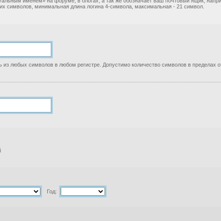
уальным именем» на форуме, в блогах, а так же обозначает ваш почтовый ящик, нап
ких символов, минимальная длина логина 4-символа, максимальная - 21 символ.
 из любых символов в любом регистре. Допустимо количество символов в пределах от
й
Год: