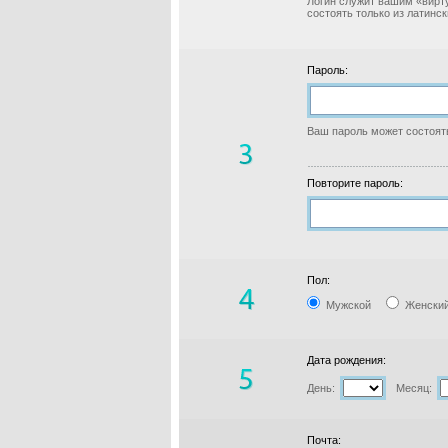
Логин служит вашим «вирт
состоять только из латинс
Пароль:
Ваш пароль может состоять
Повторите пароль:
Пол:
Мужской
Женски
Дата рождения:
День:
Месяц:
Почта: