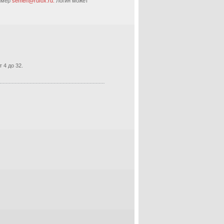
ример
semen@rufox.ru.
Логин может
 4 до 32.