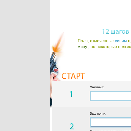
Поля, отмеченные
синим
ц
минут,
но некоторые пользов
Фамилия:
Ваш логин: