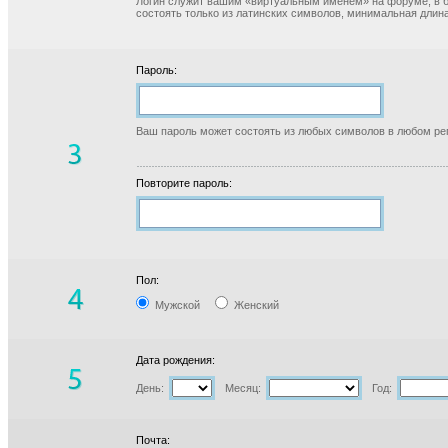
Логин служит вашим «виртуальным именем» на форуме, в б
состоять только из латинских символов, минимальная длина
Пароль:
Ваш пароль может состоять из любых символов в любом реги
Повторите пароль:
Пол:
Мужской
Женский
Дата рождения:
День:
Месяц:
Год:
Почта: