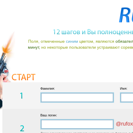
Поля, отмеченные
синим
цветом, являются
обязате
минут,
но некоторые пользователи устраивают соревно
Фамилия:
Имя:
Ваш логин:
@rufox