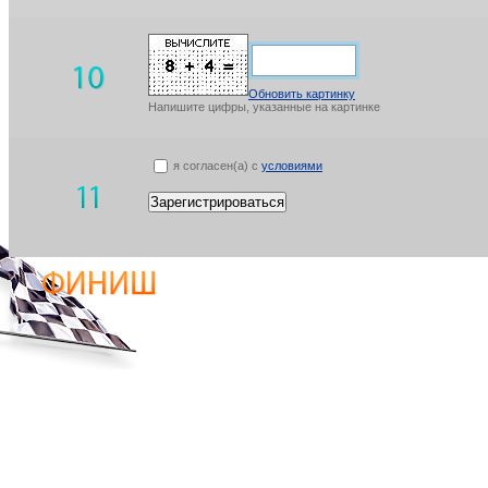
Обновить картинку
Напишите цифры, указанные на картинке
я согласен(а) с
условиями
Зарегистрироваться