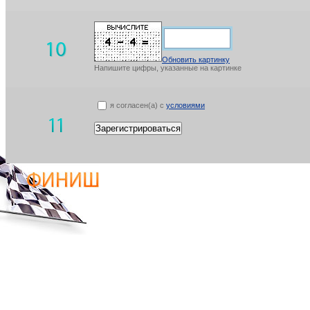
Обновить картинку
Напишите цифры, указанные на картинке
я согласен(а) с
условиями
Зарегистрироваться