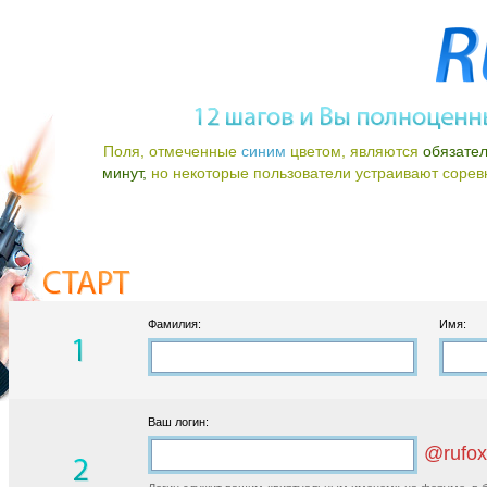
Поля, отмеченные
синим
цветом, являются
обязате
минут,
но некоторые пользователи устраивают соревно
Фамилия:
Имя:
Ваш логин:
@rufox