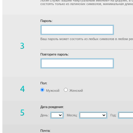
Логин служит вашим «виртуальным именем» на форуме, в б
состоять только из латинских символов, минимальная длина
Пароль:
Ваш пароль может состоять из любых символов в любом реги
Повторите пароль:
Пол:
Мужской
Женский
Дата рождения:
День:
Месяц:
Год:
Почта: