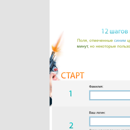
Поля, отмеченные
синим
ц
минут,
но некоторые пользов
Фамилия:
Ваш логин: