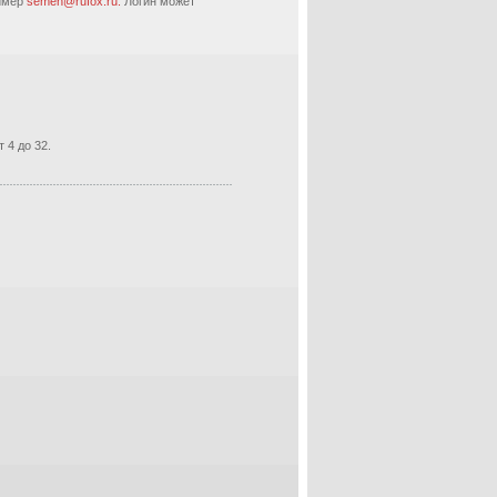
ример
semen@rufox.ru.
Логин может
 4 до 32.