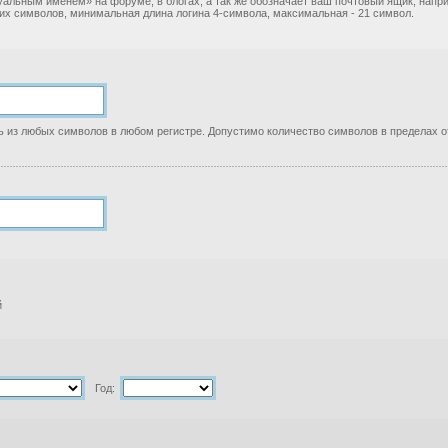
уальным именем» на форуме, в блогах, а так же обозначает ваш почтовый ящик, нап
ких символов, минимальная длина логина 4-символа, максимальная - 21 символ.
 из любых символов в любом регистре. Допустимо количество символов в пределах от
й
Год: