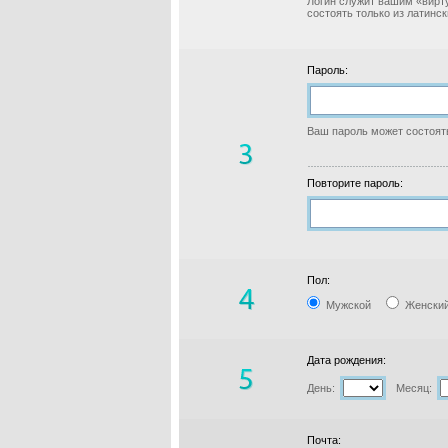
Логин служит вашим «вирт
состоять только из латинс
Пароль:
Ваш пароль может состоять
Повторите пароль:
Пол:
Мужской
Женски
Дата рождения:
День:
Месяц:
Почта: