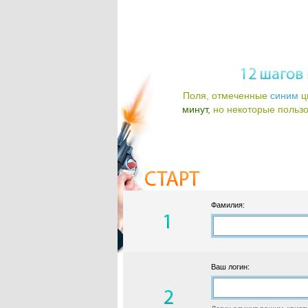
Поля, отмеченные
синим
ц
минут,
но некоторые пользов
Фамилия:
Ваш логин: