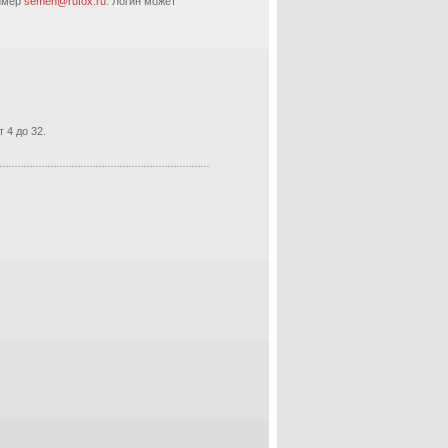
ример
semen@rufox.ru.
Логин может
 4 до 32.