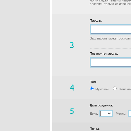
Логин служит вашим «вирт
состоять только из латинс
Пароль:
Ваш пароль может состоять
Повторите пароль:
Пол:
Мужской
Женски
Дата рождения:
День:
Месяц:
Почта: