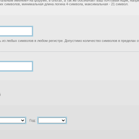
уальным именем» на форуме, в блогах, а так же обозначает ваш почтовый ящик, нап
ких символов, минимальная длина логина 4-символа, максимальная - 21 символ.
 из любых символов в любом регистре. Допустимо количество символов в пределах от
й
Год: