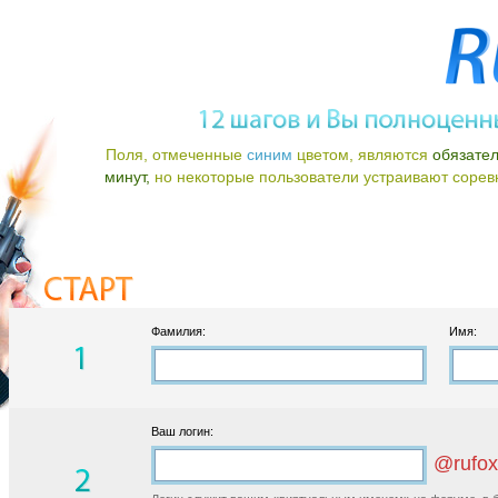
Поля, отмеченные
синим
цветом, являются
обязате
минут,
но некоторые пользователи устраивают соревно
Фамилия:
Имя:
Ваш логин:
@rufox