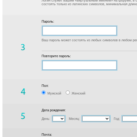
Логин служит вашим «виртуальным именем» на форуме, в б
состоять только из латинских символов, минимальная длина
Пароль:
Ваш пароль может состоять из любых символов в любом реги
Повторите пароль:
Пол:
Мужской
Женский
Дата рождения:
День:
Месяц:
Год:
Почта: