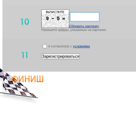
Обновить картинку
Напишите цифры, указанные на картинке
я согласен(а) с
условиями
Зарегистрироваться