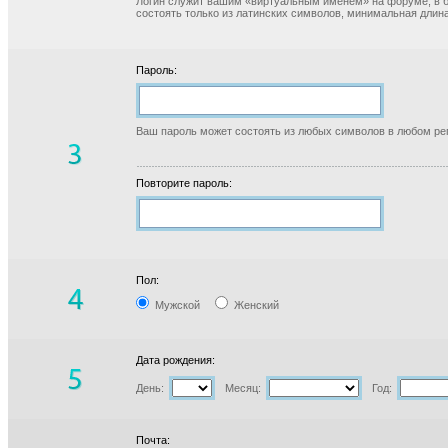
Логин служит вашим «виртуальным именем» на форуме, в б
состоять только из латинских символов, минимальная длина
Пароль:
Ваш пароль может состоять из любых символов в любом реги
Повторите пароль:
Пол:
Мужской
Женский
Дата рождения:
День:
Месяц:
Год:
Почта: