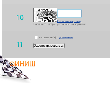
Обновить картинку
Напишите цифры, указанные на картинке
я согласен(а) с
условиями
Зарегистрироваться