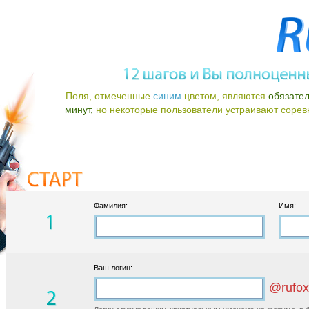
Поля, отмеченные
синим
цветом, являются
обязате
минут,
но некоторые пользователи устраивают соревно
Фамилия:
Имя:
Ваш логин:
@rufox