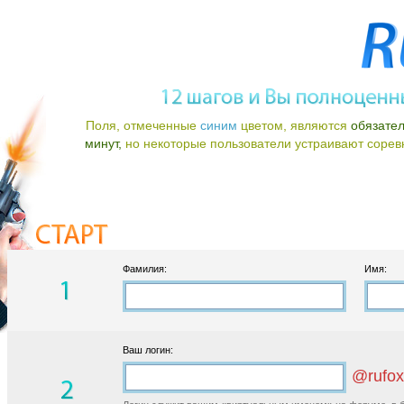
Поля, отмеченные
синим
цветом, являются
обязате
минут,
но некоторые пользователи устраивают соревно
Фамилия:
Имя:
Ваш логин:
@rufox