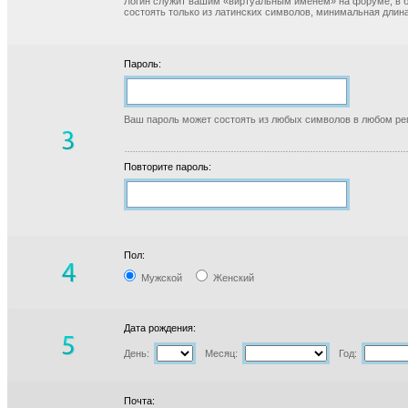
Логин служит вашим «виртуальным именем» на форуме, в б
состоять только из латинских символов, минимальная длина
Пароль:
Ваш пароль может состоять из любых символов в любом реги
Повторите пароль:
Пол:
Мужской
Женский
Дата рождения:
День:
Месяц:
Год:
Почта: