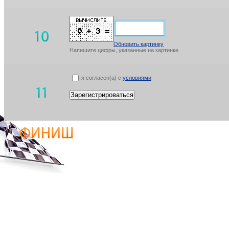
Обновить картинку
Напишите цифры, указанные на картинке
я согласен(а) с
условиями
Зарегистрироваться