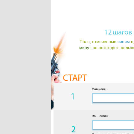
Поля, отмеченные
синим
ц
минут,
но некоторые пользов
Фамилия:
Ваш логин: