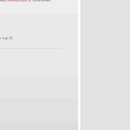
ример
semen@rufox.ru.
Логин может
 4 до 32.