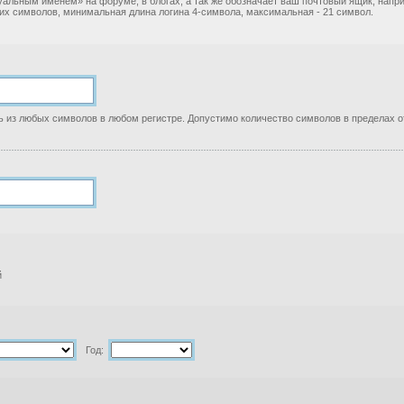
уальным именем» на форуме, в блогах, а так же обозначает ваш почтовый ящик, нап
ких символов, минимальная длина логина 4-символа, максимальная - 21 символ.
 из любых символов в любом регистре. Допустимо количество символов в пределах от
й
Год: