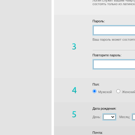
Логин служит вашим «вирт
состоять только из латинс
Пароль:
Ваш пароль может состоять
Повторите пароль:
Пол:
Мужской
Женски
Дата рождения:
День:
Месяц:
Почта: