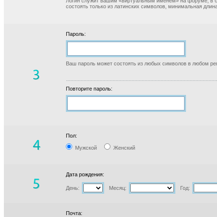
Логин служит вашим «виртуальным именем» на форуме, в б
состоять только из латинских символов, минимальная длина
Пароль:
Ваш пароль может состоять из любых символов в любом реги
Повторите пароль:
Пол:
Мужской
Женский
Дата рождения:
День:
Месяц:
Год:
Почта: