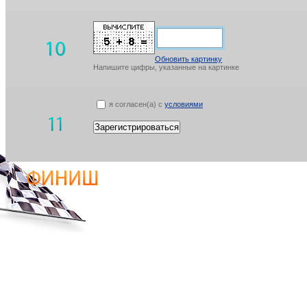
Обновить картинку
Напишите цифры, указанные на картинке
я согласен(а) с
условиями
Зарегистрироваться