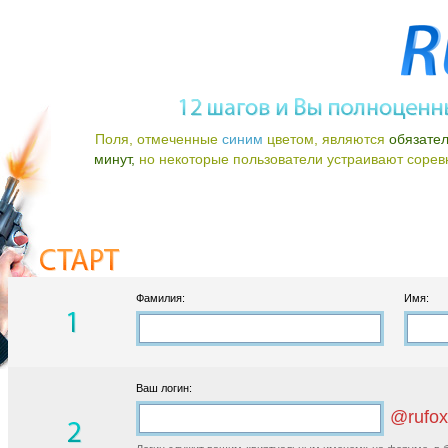
Поля, отмеченные
синим
цветом, являются
обязате
минут,
но некоторые пользователи устраивают соревно
Фамилия:
Имя:
Ваш логин:
@rufox