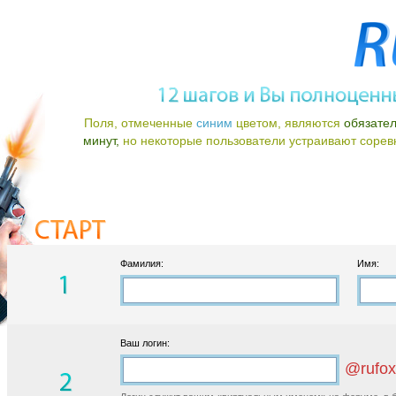
Поля, отмеченные
синим
цветом, являются
обязате
минут,
но некоторые пользователи устраивают соревно
Фамилия:
Имя:
Ваш логин:
@rufox