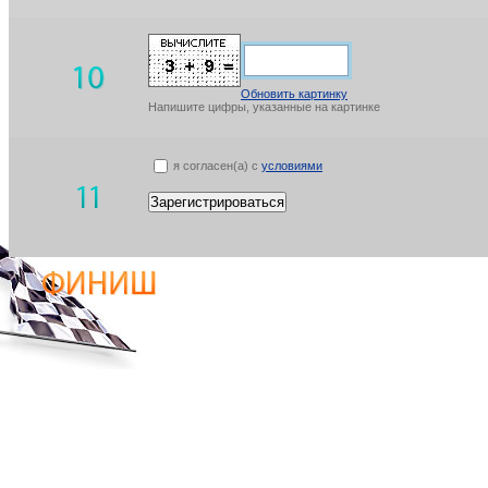
Обновить картинку
Напишите цифры, указанные на картинке
я согласен(а) с
условиями
Зарегистрироваться