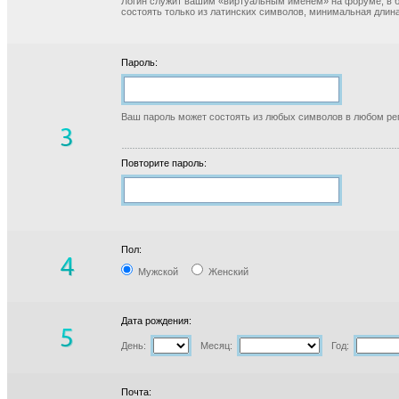
Логин служит вашим «виртуальным именем» на форуме, в б
состоять только из латинских символов, минимальная длина
Пароль:
Ваш пароль может состоять из любых символов в любом реги
Повторите пароль:
Пол:
Мужской
Женский
Дата рождения:
День:
Месяц:
Год:
Почта: