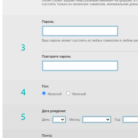
Логин служит вашим «виртуальным именем» на форуме, в б
состоять только из латинских символов, минимальная длина
Пароль:
Ваш пароль может состоять из любых символов в любом реги
Повторите пароль:
Пол:
Мужской
Женский
Дата рождения:
День:
Месяц:
Год:
Почта: