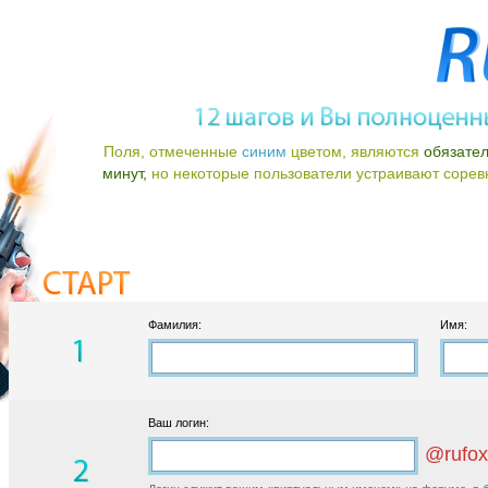
Поля, отмеченные
синим
цветом, являются
обязате
минут,
но некоторые пользователи устраивают соревно
Фамилия:
Имя:
Ваш логин:
@rufox