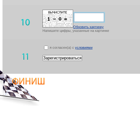
Обновить картинку
Напишите цифры, указанные на картинке
я согласен(а) с
условиями
Зарегистрироваться