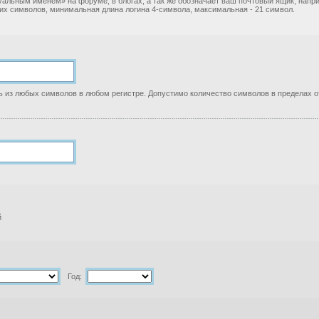
уальным именем» на форуме, в блогах, а так же обозначает ваш почтовый ящик, нап
ких символов, минимальная длина логина 4-символа, максимальная - 21 символ.
 из любых символов в любом регистре. Допустимо количество символов в пределах от
й
Год: