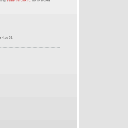
ример
semen@rufox.ru.
Логин может
 4 до 32.