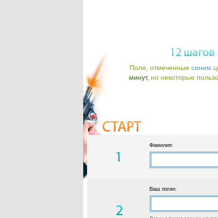
Поля, отмеченные
синим
ц
минут,
но некоторые пользов
Фамилия:
Ваш логин: