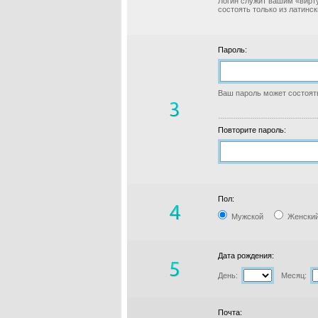
Логин служит вашим «вирт
состоять только из латинс
Пароль:
Ваш пароль может состоять
Повторите пароль:
Пол:
Мужской
Женски
Дата рождения:
День:
Месяц:
Почта: