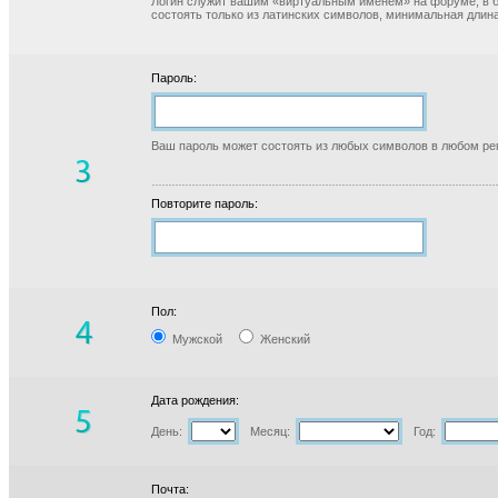
Логин служит вашим «виртуальным именем» на форуме, в б
состоять только из латинских символов, минимальная длина
Пароль:
Ваш пароль может состоять из любых символов в любом реги
Повторите пароль:
Пол:
Мужской
Женский
Дата рождения:
День:
Месяц:
Год:
Почта: