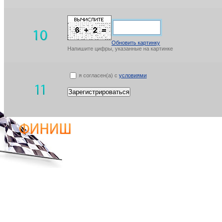
Обновить картинку
Напишите цифры, указанные на картинке
я согласен(а) с
условиями
Зарегистрироваться