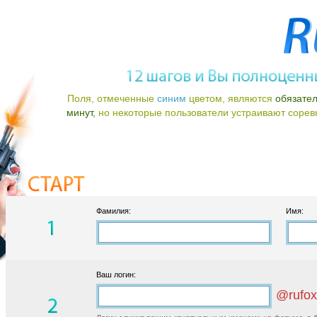
Поля, отмеченные
синим
цветом, являются
обязате
минут,
но некоторые пользователи устраивают соревно
Фамилия:
Имя:
Ваш логин:
@rufox