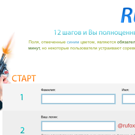
Поля, отмеченные
синим
цветом, являются
обязате
минут,
но некоторые пользователи устраивают соревно
Фамилия:
Имя:
Ваш логин:
@rufox