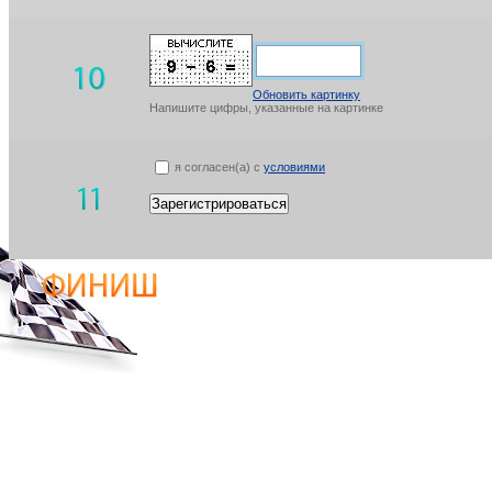
Обновить картинку
Напишите цифры, указанные на картинке
я согласен(а) с
условиями
Зарегистрироваться