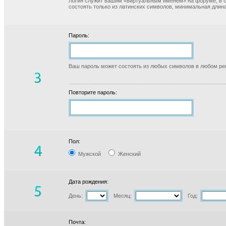
Логин служит вашим «виртуальным именем» на форуме, в б
состоять только из латинских символов, минимальная длина
Пароль:
Ваш пароль может состоять из любых символов в любом реги
Повторите пароль:
Пол:
Мужской
Женский
Дата рождения:
День:
Месяц:
Год:
Почта: