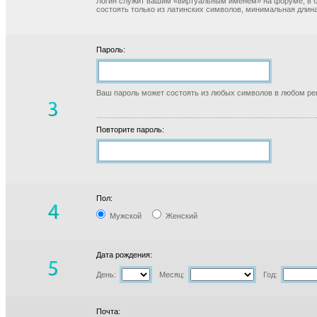
Логин служит вашим «виртуальным именем» на форуме, в б
состоять только из латинских символов, минимальная длина
Пароль:
Ваш пароль может состоять из любых символов в любом реги
Повторите пароль:
Пол:
Мужской
Женский
Дата рождения:
День:
Месяц:
Год:
Почта: