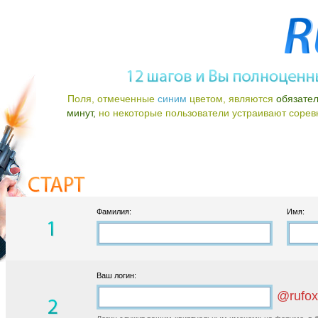
Поля, отмеченные
синим
цветом, являются
обязате
минут,
но некоторые пользователи устраивают соревно
Фамилия:
Имя:
Ваш логин:
@rufox