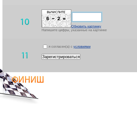
Обновить картинку
Напишите цифры, указанные на картинке
я согласен(а) с
условиями
Зарегистрироваться