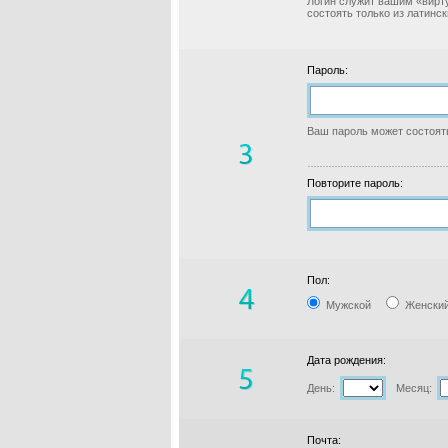
Логин служит вашим «вирт
состоять только из латинс
Пароль:
Ваш пароль может состоять
Повторите пароль:
Пол:
Мужской
Женски
Дата рождения:
День:
Месяц:
Почта: