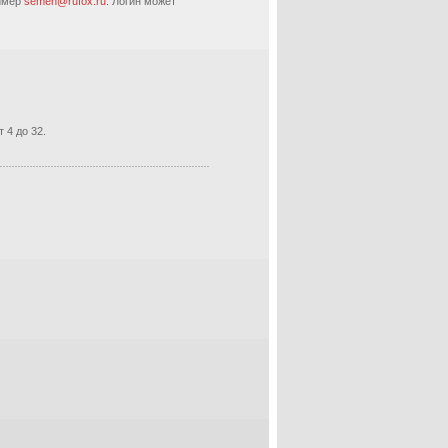
ример
semen@rufox.ru.
Логин может
 4 до 32.