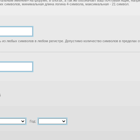
уальным именем» на форуме, в блогах, а так же обозначает ваш почтовый ящик, нап
ких символов, минимальная длина логина 4-символа, максимальная - 21 символ.
 из любых символов в любом регистре. Допустимо количество символов в пределах от
й
Год: