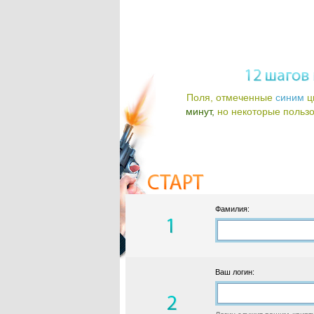
Поля, отмеченные
синим
ц
минут,
но некоторые пользов
Фамилия:
Ваш логин: