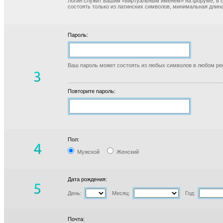
Логин служит вашим «виртуальным именем» на форуме, в б
состоять только из латинских символов, минимальная длина
Пароль:
Ваш пароль может состоять из любых символов в любом реги
Повторите пароль:
Пол:
Мужской
Женский
Дата рождения:
День:
Месяц:
Год:
Почта: