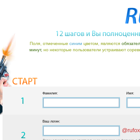
Поля, отмеченные
синим
цветом, являются
обязате
минут,
но некоторые пользователи устраивают соревно
Фамилия:
Имя:
Ваш логин:
@rufox