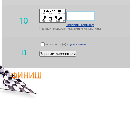
Обновить картинку
Напишите цифры, указанные на картинке
я согласен(а) с
условиями
Зарегистрироваться