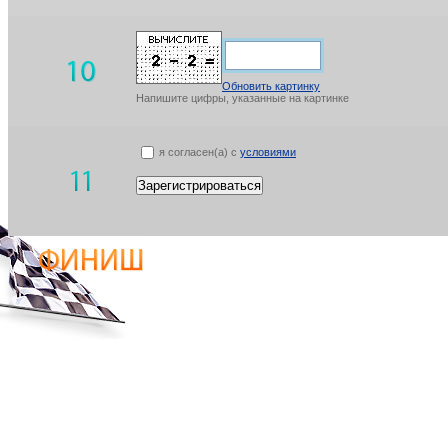
Обновить картинку
Напишите цифры, указанные на картинке
я согласен(а) с
условиями
Зарегистрироваться