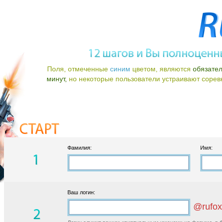
Поля, отмеченные
синим
цветом, являются
обязате
минут,
но некоторые пользователи устраивают соревно
Фамилия:
Имя:
Ваш логин:
@rufox