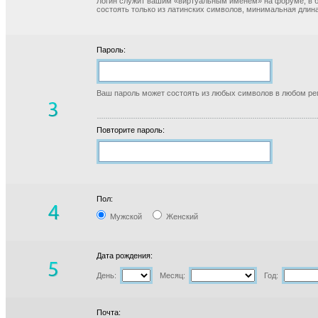
Логин служит вашим «виртуальным именем» на форуме, в б
состоять только из латинских символов, минимальная длина
Пароль:
Ваш пароль может состоять из любых символов в любом реги
Повторите пароль:
Пол:
Мужской
Женский
Дата рождения:
День:
Месяц:
Год:
Почта: