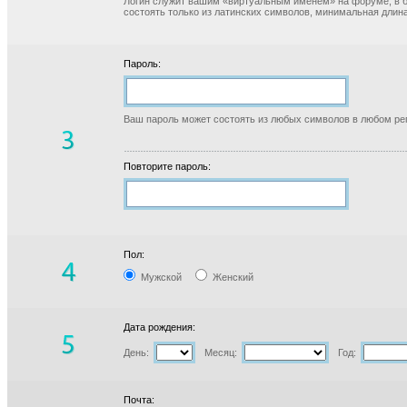
Логин служит вашим «виртуальным именем» на форуме, в б
состоять только из латинских символов, минимальная длина
Пароль:
Ваш пароль может состоять из любых символов в любом реги
Повторите пароль:
Пол:
Мужской
Женский
Дата рождения:
День:
Месяц:
Год:
Почта: