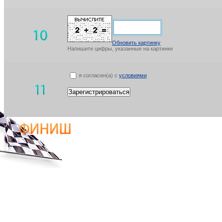
Обновить картинку
Напишите цифры, указанные на картинке
я согласен(а) с
условиями
Зарегистрироваться