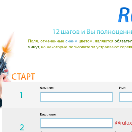
Поля, отмеченные
синим
цветом, являются
обязате
минут,
но некоторые пользователи устраивают соревно
Фамилия:
Имя:
Ваш логин:
@rufox