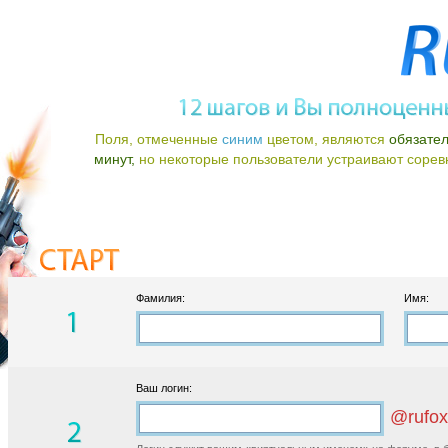
Поля, отмеченные
синим
цветом, являются
обязате
минут,
но некоторые пользователи устраивают соревно
Фамилия:
Имя:
Ваш логин:
@rufox