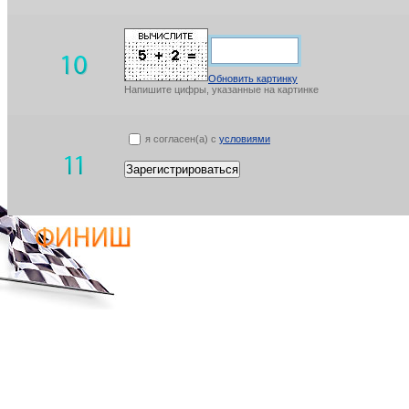
Обновить картинку
Напишите цифры, указанные на картинке
я согласен(а) с
условиями
Зарегистрироваться