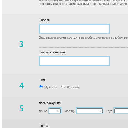
Логин служит вашим «виртуальным именем» на форуме, в б
состоять только из латинских символов, минимальная длина
Пароль:
Ваш пароль может состоять из любых символов в любом реги
Повторите пароль:
Пол:
Мужской
Женский
Дата рождения:
День:
Месяц:
Год:
Почта: