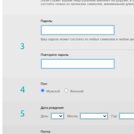
Логин служит вашим «виртуальным именем» на форуме, в б
состоять только из латинских символов, минимальная длина
Пароль:
Ваш пароль может состоять из любых символов в любом реги
Повторите пароль:
Пол:
Мужской
Женский
Дата рождения:
День:
Месяц:
Год:
Почта: