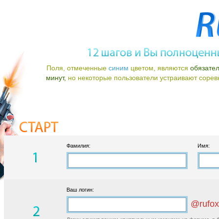
Поля, отмеченные
синим
цветом, являются
обязате
минут,
но некоторые пользователи устраивают соревно
Фамилия:
Имя:
Ваш логин:
@rufox