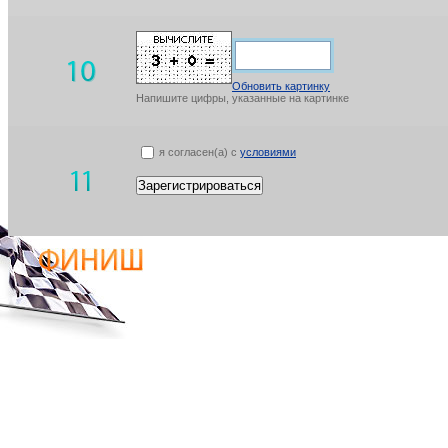
Обновить картинку
Напишите цифры, указанные на картинке
я согласен(а) с
условиями
Зарегистрироваться