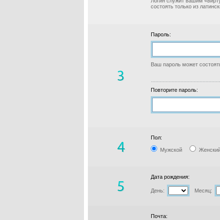
Логин служит вашим «вирт
состоять только из латинс
Пароль:
Ваш пароль может состоять
Повторите пароль:
Пол:
Мужской
Женски
Дата рождения:
День:
Месяц:
Почта: