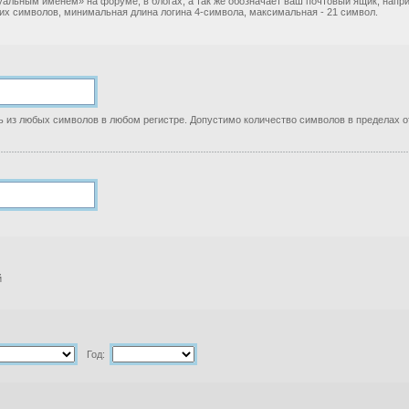
уальным именем» на форуме, в блогах, а так же обозначает ваш почтовый ящик, нап
ких символов, минимальная длина логина 4-символа, максимальная - 21 символ.
 из любых символов в любом регистре. Допустимо количество символов в пределах от
й
Год: