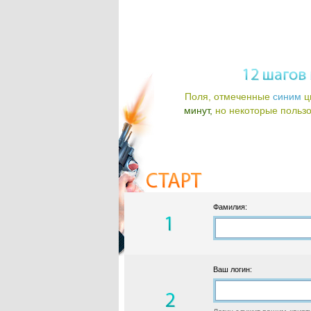
Поля, отмеченные
синим
ц
минут,
но некоторые пользов
Фамилия:
Ваш логин: