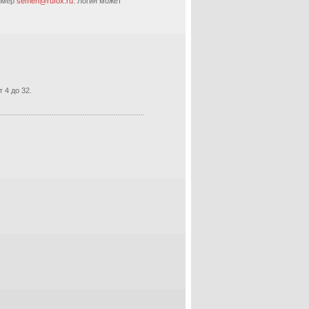
ример
semen@rufox.ru.
Логин может
 4 до 32.