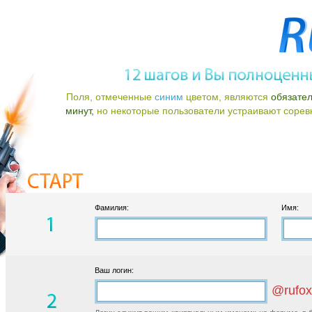
Поля, отмеченные
синим
цветом, являются
обязате
минут,
но некоторые пользователи устраивают соревно
Фамилия:
Имя:
Ваш логин:
@rufox