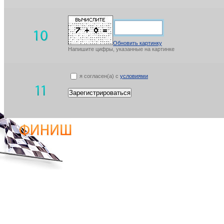
Обновить картинку
Напишите цифры, указанные на картинке
я согласен(а) с
условиями
Зарегистрироваться