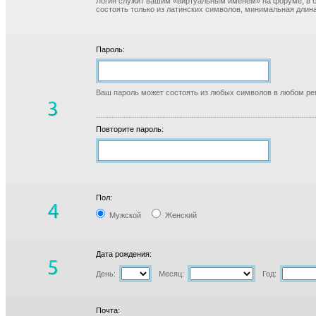
Логин служит вашим «виртуальным именем» на форуме, в б
состоять только из латинских символов, минимальная длина
Пароль:
Ваш пароль может состоять из любых символов в любом реги
Повторите пароль:
Пол:
Мужской
Женский
Дата рождения:
День:
Месяц:
Год:
Почта: