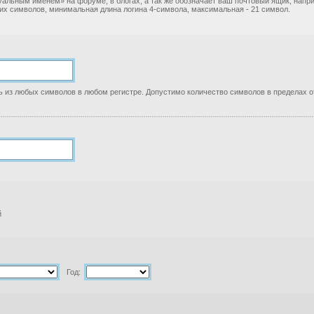
уальным именем» на форуме, в блогах, а так же обозначает ваш почтовый ящик, нап
ких символов, минимальная длина логина 4-символа, максимальная - 21 символ.
 из любых символов в любом регистре. Допустимо количество символов в пределах от
й
Год: