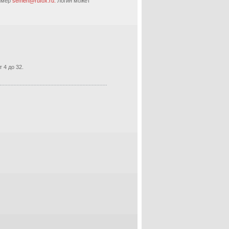
ример
semen@rufox.ru.
Логин может
 4 до 32.