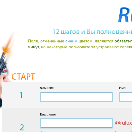
Поля, отмеченные
синим
цветом, являются
обязате
минут,
но некоторые пользователи устраивают соревно
Фамилия:
Имя:
Ваш логин:
@rufox