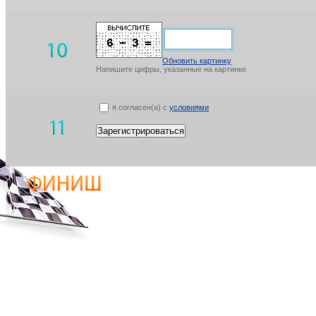
Обновить картинку
Напишите цифры, указанные на картинке
я согласен(а) с
условиями
Зарегистрироваться