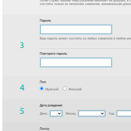
Логин служит вашим «виртуальным именем» на форуме, в б
состоять только из латинских символов, минимальная длина
Пароль:
Ваш пароль может состоять из любых символов в любом реги
Повторите пароль:
Пол:
Мужской
Женский
Дата рождения:
День:
Месяц:
Год:
Почта: