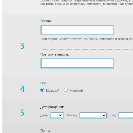
Логин служит вашим «виртуальным именем» на форуме, в б
состоять только из латинских символов, минимальная длина
Пароль:
Ваш пароль может состоять из любых символов в любом реги
Повторите пароль:
Пол:
Мужской
Женский
Дата рождения:
День:
Месяц:
Год:
Почта: