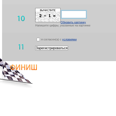
Обновить картинку
Напишите цифры, указанные на картинке
я согласен(а) с
условиями
Зарегистрироваться