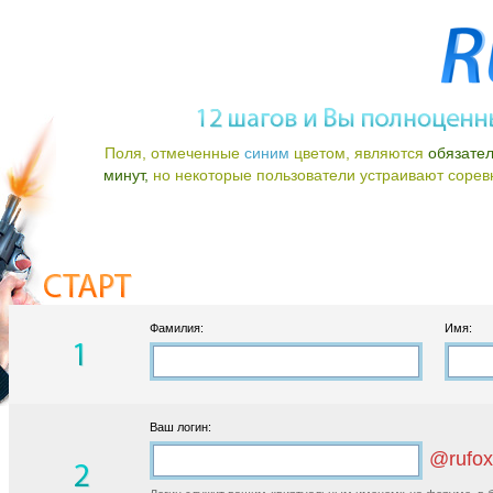
Поля, отмеченные
синим
цветом, являются
обязате
минут,
но некоторые пользователи устраивают соревно
Фамилия:
Имя:
Ваш логин:
@rufox