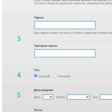
Логин служит вашим «виртуальным именем» на форуме, в б
состоять только из латинских символов, минимальная длина
Пароль:
Ваш пароль может состоять из любых символов в любом реги
Повторите пароль:
Пол:
Мужской
Женский
Дата рождения:
День:
Месяц:
Год:
Почта: