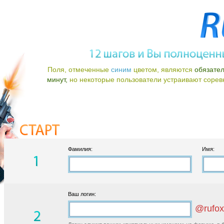
Поля, отмеченные
синим
цветом, являются
обязате
минут,
но некоторые пользователи устраивают соревно
Фамилия:
Имя:
Ваш логин:
@rufox