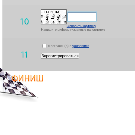
Обновить картинку
Напишите цифры, указанные на картинке
я согласен(а) с
условиями
Зарегистрироваться