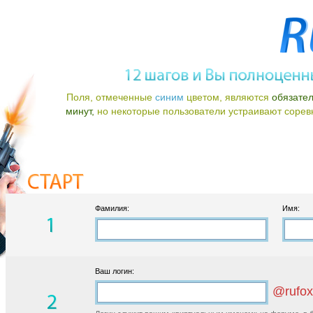
Поля, отмеченные
синим
цветом, являются
обязате
минут,
но некоторые пользователи устраивают соревно
Фамилия:
Имя:
Ваш логин:
@rufox