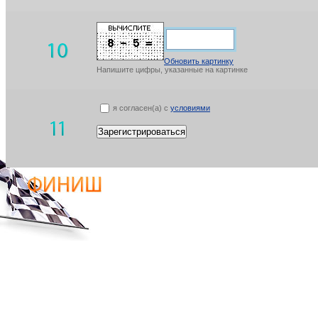
Обновить картинку
Напишите цифры, указанные на картинке
я согласен(а) с
условиями
Зарегистрироваться