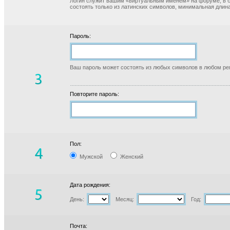
Логин служит вашим «виртуальным именем» на форуме, в б
состоять только из латинских символов, минимальная длина
Пароль:
Ваш пароль может состоять из любых символов в любом реги
Повторите пароль:
Пол:
Мужской
Женский
Дата рождения:
День:
Месяц:
Год:
Почта: