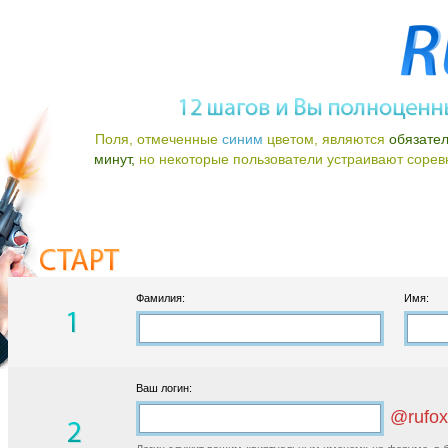
Поля, отмеченные
синим
цветом, являются
обязате
минут,
но некоторые пользователи устраивают соревно
Фамилия:
Имя:
Ваш логин:
@rufox