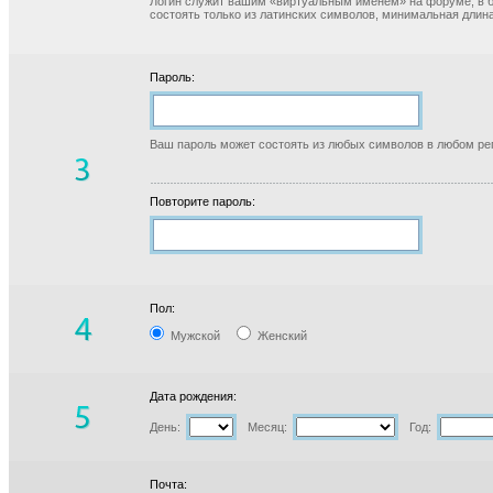
Логин служит вашим «виртуальным именем» на форуме, в б
состоять только из латинских символов, минимальная длина
Пароль:
Ваш пароль может состоять из любых символов в любом реги
Повторите пароль:
Пол:
Мужской
Женский
Дата рождения:
День:
Месяц:
Год:
Почта: