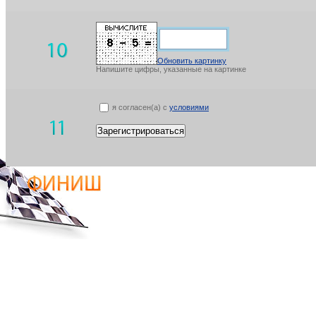
Обновить картинку
Напишите цифры, указанные на картинке
я согласен(а) с
условиями
Зарегистрироваться