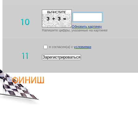
Обновить картинку
Напишите цифры, указанные на картинке
я согласен(а) с
условиями
Зарегистрироваться