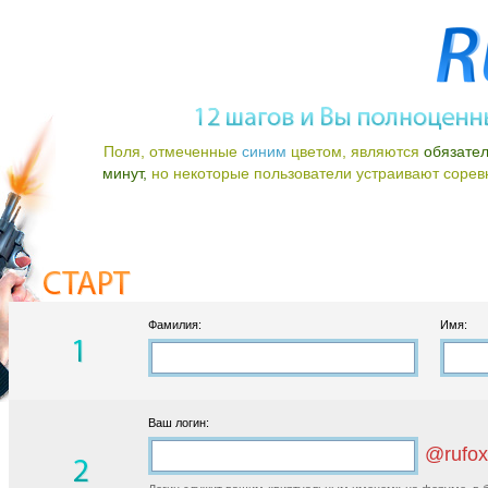
Поля, отмеченные
синим
цветом, являются
обязате
минут,
но некоторые пользователи устраивают соревно
Фамилия:
Имя:
Ваш логин:
@rufox