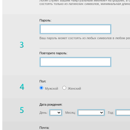
Логин служит вашим «виртуальным именем» на форуме, в б
состоять только из латинских символов, минимальная длина
Пароль:
Ваш пароль может состоять из любых символов в любом реги
Повторите пароль:
Пол:
Мужской
Женский
Дата рождения:
День:
Месяц:
Год:
Почта: