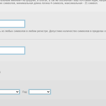
уальным именем» на форуме, в блогах, а так же обозначает ваш почтовый ящик, нап
ких символов, минимальная длина логина 4-символа, максимальная - 21 символ.
 из любых символов в любом регистре. Допустимо количество символов в пределах от
й
Год: