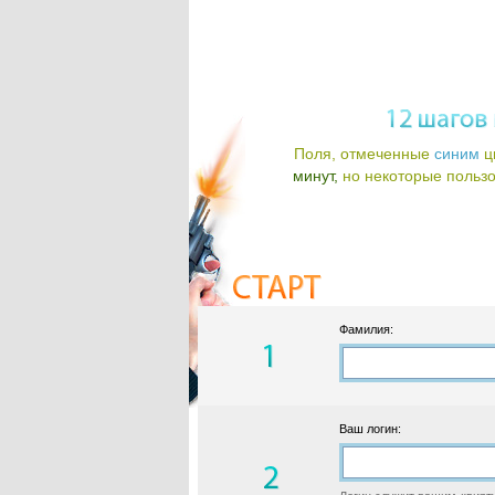
Поля, отмеченные
синим
ц
минут,
но некоторые пользов
Фамилия:
Ваш логин: