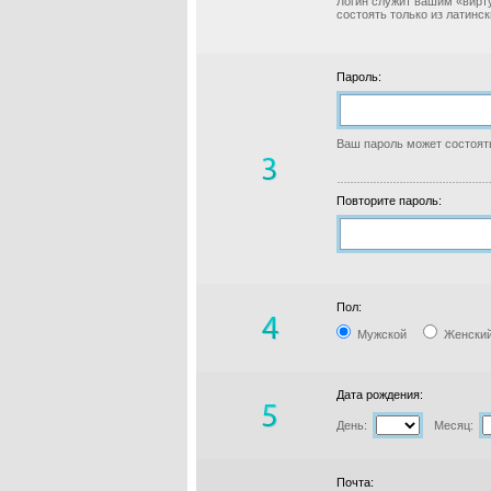
Логин служит вашим «вирт
состоять только из латинс
Пароль:
Ваш пароль может состоять
Повторите пароль:
Пол:
Мужской
Женски
Дата рождения:
День:
Месяц:
Почта: