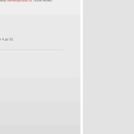
ример
semen@rufox.ru.
Логин может
 4 до 32.