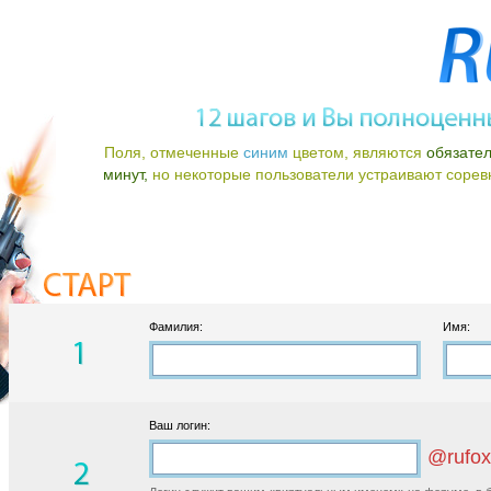
Поля, отмеченные
синим
цветом, являются
обязате
минут,
но некоторые пользователи устраивают соревно
Фамилия:
Имя:
Ваш логин:
@rufox