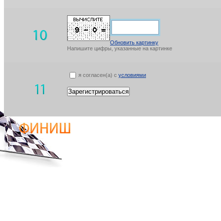
Обновить картинку
Напишите цифры, указанные на картинке
я согласен(а) с
условиями
Зарегистрироваться