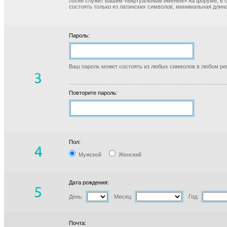
Логин служит вашим «виртуальным именем» на форуме, в б
состоять только из латинских символов, минимальная длина
Пароль:
Ваш пароль может состоять из любых символов в любом реги
Повторите пароль:
Пол:
Мужской
Женский
Дата рождения:
День:
Месяц:
Год:
Почта: