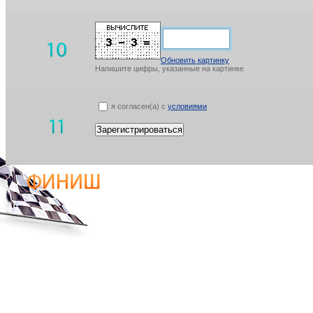
Обновить картинку
Напишите цифры, указанные на картинке
я согласен(а) с
условиями
Зарегистрироваться