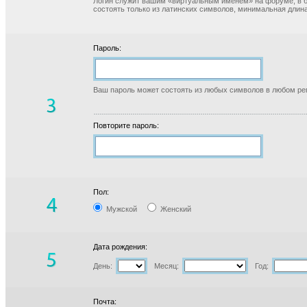
Логин служит вашим «виртуальным именем» на форуме, в б
состоять только из латинских символов, минимальная длина
Пароль:
Ваш пароль может состоять из любых символов в любом реги
Повторите пароль:
Пол:
Мужской
Женский
Дата рождения:
День:
Месяц:
Год:
Почта: