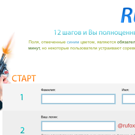
Поля, отмеченные
синим
цветом, являются
обязате
минут,
но некоторые пользователи устраивают соревно
Фамилия:
Имя:
Ваш логин:
@rufox