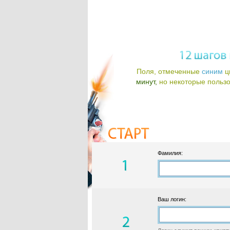
Поля, отмеченные
синим
ц
минут,
но некоторые пользов
Фамилия:
Ваш логин: