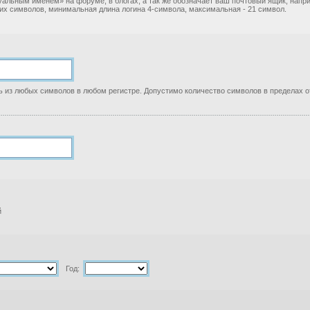
уальным именем» на форуме, в блогах, а так же обозначает ваш почтовый ящик, нап
ких символов, минимальная длина логина 4-символа, максимальная - 21 символ.
 из любых символов в любом регистре. Допустимо количество символов в пределах от
й
Год: