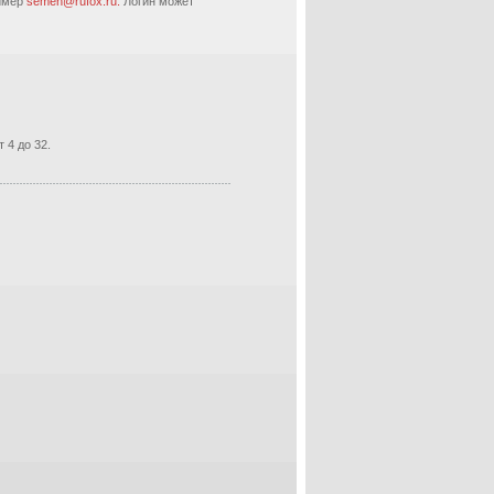
ример
semen@rufox.ru.
Логин может
 4 до 32.