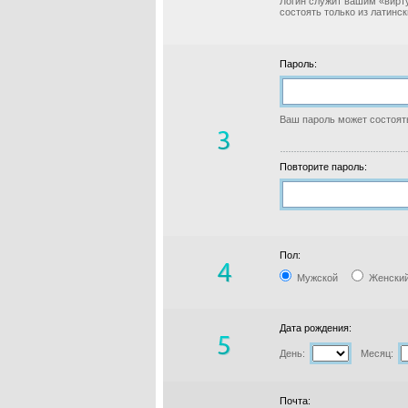
Логин служит вашим «вирт
состоять только из латинс
Пароль:
Ваш пароль может состоять
Повторите пароль:
Пол:
Мужской
Женски
Дата рождения:
День:
Месяц:
Почта: