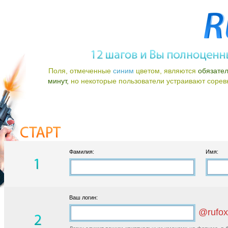
Поля, отмеченные
синим
цветом, являются
обязате
минут,
но некоторые пользователи устраивают соревно
Фамилия:
Имя:
Ваш логин:
@rufox