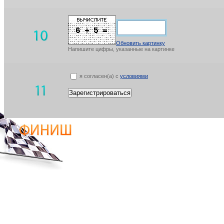
Обновить картинку
Напишите цифры, указанные на картинке
я согласен(а) с
условиями
Зарегистрироваться