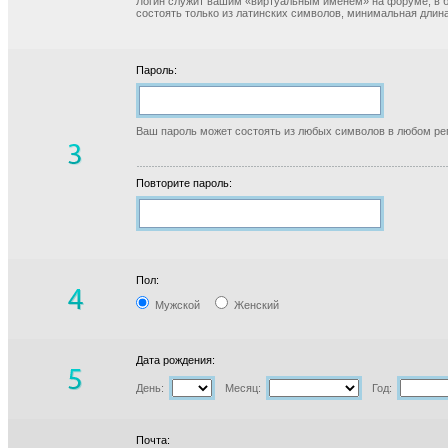
Логин служит вашим «виртуальным именем» на форуме, в б
состоять только из латинских символов, минимальная длина
Пароль:
Ваш пароль может состоять из любых символов в любом реги
Повторите пароль:
Пол:
Мужской
Женский
Дата рождения:
День:
Месяц:
Год:
Почта: