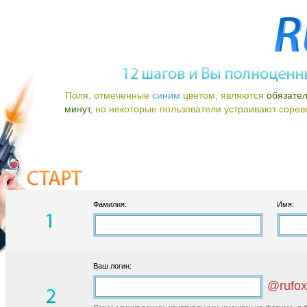
Поля, отмеченные
синим
цветом, являются
обязате
минут,
но некоторые пользователи устраивают соревно
Фамилия:
Имя:
Ваш логин:
@rufox