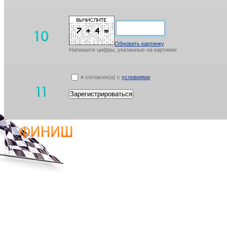
Обновить картинку
Напишите цифры, указанные на картинке
я согласен(а) с
условиями
Зарегистрироваться