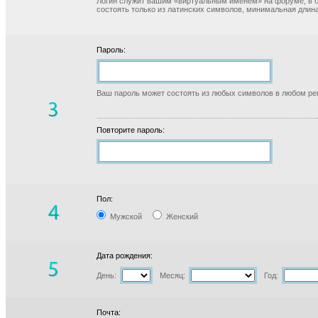
Логин служит вашим «виртуальным именем» на форуме, в б
состоять только из латинских символов, минимальная длина
Пароль:
Ваш пароль может состоять из любых символов в любом реги
Повторите пароль:
Пол:
Мужской
Женский
Дата рождения:
День:
Месяц:
Год:
Почта: