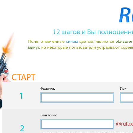
Поля, отмеченные
синим
цветом, являются
обязате
минут,
но некоторые пользователи устраивают соревно
Фамилия:
Имя:
Ваш логин:
@rufox