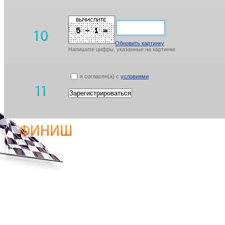
Обновить картинку
Напишите цифры, указанные на картинке
я согласен(а) с
условиями
Зарегистрироваться