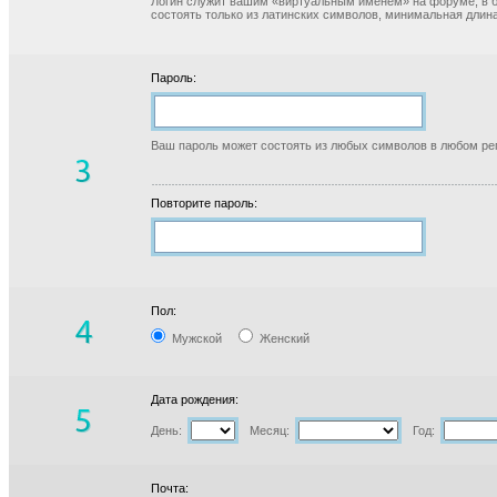
Логин служит вашим «виртуальным именем» на форуме, в б
состоять только из латинских символов, минимальная длина
Пароль:
Ваш пароль может состоять из любых символов в любом реги
Повторите пароль:
Пол:
Мужской
Женский
Дата рождения:
День:
Месяц:
Год:
Почта: