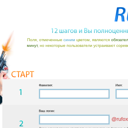
Поля, отмеченные
синим
цветом, являются
обязате
минут,
но некоторые пользователи устраивают соревно
Фамилия:
Имя:
Ваш логин:
@rufox