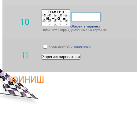
Обновить картинку
Напишите цифры, указанные на картинке
я согласен(а) с
условиями
Зарегистрироваться