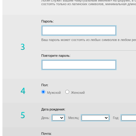
Логин служит вашим «виртуальным именем» на форуме, в б
состоять только из латинских символов, минимальная длина
Пароль:
Ваш пароль может состоять из любых символов в любом реги
Повторите пароль:
Пол:
Мужской
Женский
Дата рождения:
День:
Месяц:
Год:
Почта: