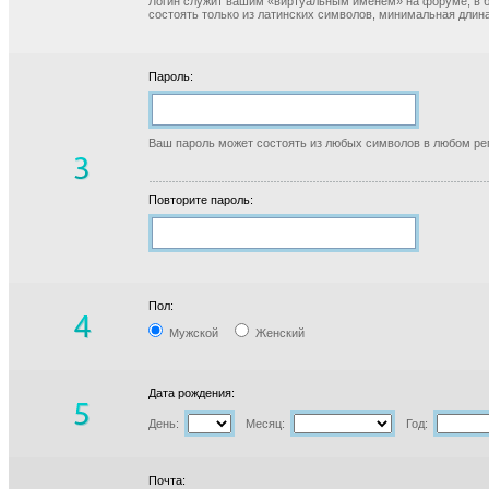
Логин служит вашим «виртуальным именем» на форуме, в б
состоять только из латинских символов, минимальная длина
Пароль:
Ваш пароль может состоять из любых символов в любом реги
Повторите пароль:
Пол:
Мужской
Женский
Дата рождения:
День:
Месяц:
Год:
Почта: