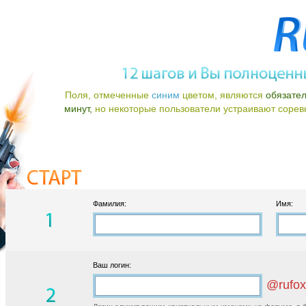
Поля, отмеченные
синим
цветом, являются
обязате
минут,
но некоторые пользователи устраивают соревно
Фамилия:
Имя:
Ваш логин:
@rufox