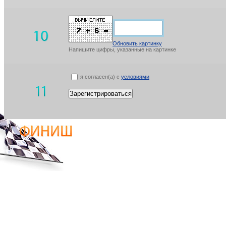
Обновить картинку
Напишите цифры, указанные на картинке
я согласен(а) с
условиями
Зарегистрироваться