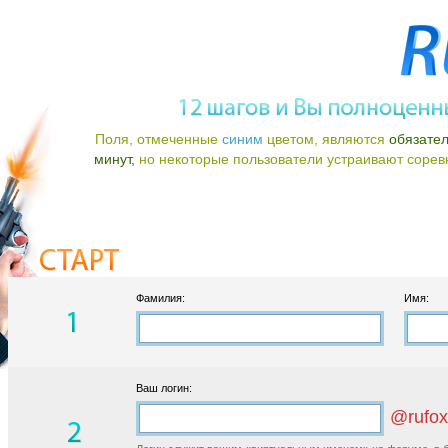
Поля, отмеченные
синим
цветом, являются
обязате
минут,
но некоторые пользователи устраивают соревно
Фамилия:
Имя:
Ваш логин:
@rufox