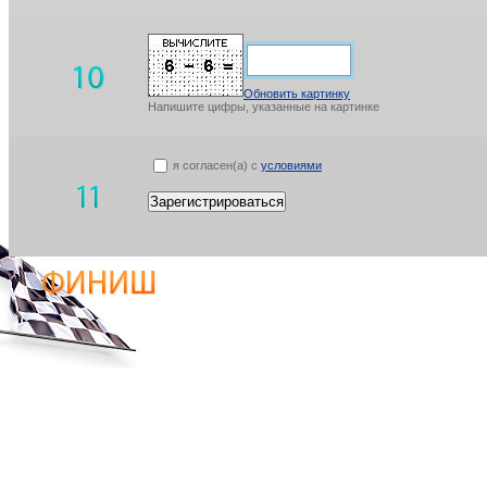
Обновить картинку
Напишите цифры, указанные на картинке
я согласен(а) с
условиями
Зарегистрироваться