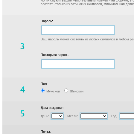
Логин служит вашим «виртуальным именем» на форуме, в б
состоять только из латинских символов, минимальная длина
Пароль:
Ваш пароль может состоять из любых символов в любом реги
Повторите пароль:
Пол:
Мужской
Женский
Дата рождения:
День:
Месяц:
Год:
Почта: