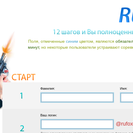
Поля, отмеченные
синим
цветом, являются
обязате
минут,
но некоторые пользователи устраивают соревно
Фамилия:
Имя:
Ваш логин:
@rufox