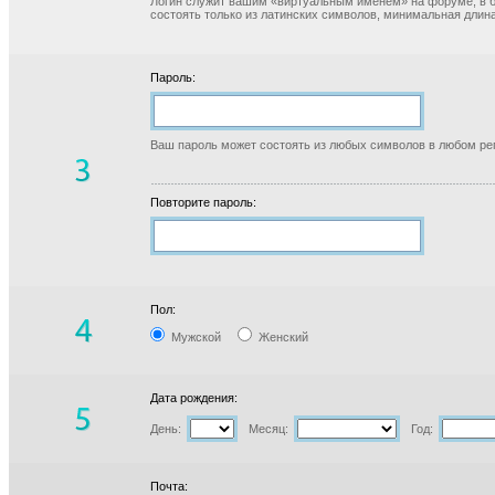
Логин служит вашим «виртуальным именем» на форуме, в б
состоять только из латинских символов, минимальная длина
Пароль:
Ваш пароль может состоять из любых символов в любом реги
Повторите пароль:
Пол:
Мужской
Женский
Дата рождения:
День:
Месяц:
Год:
Почта: