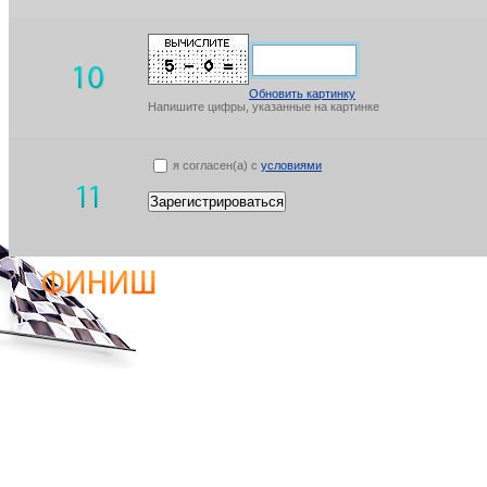
Обновить картинку
Напишите цифры, указанные на картинке
я согласен(а) с
условиями
Зарегистрироваться