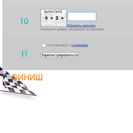
Обновить картинку
Напишите цифры, указанные на картинке
я согласен(а) с
условиями
Зарегистрироваться