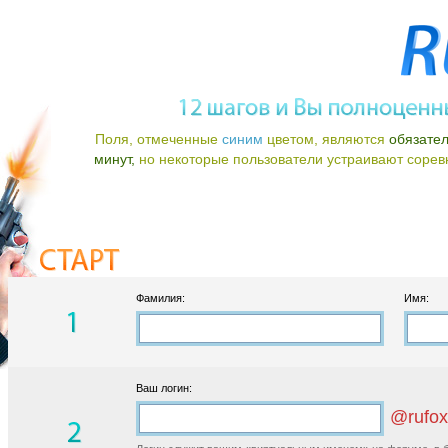
Поля, отмеченные
синим
цветом, являются
обязате
минут,
но некоторые пользователи устраивают соревно
Фамилия:
Имя:
Ваш логин:
@rufox