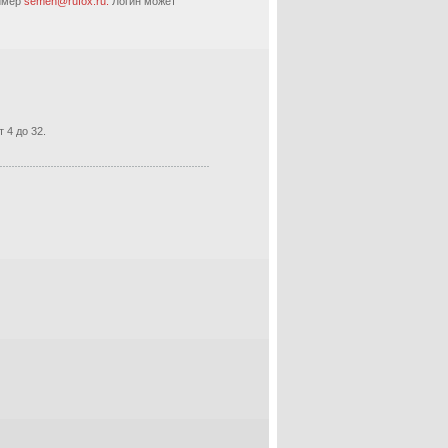
ример
semen@rufox.ru.
Логин может
 4 до 32.